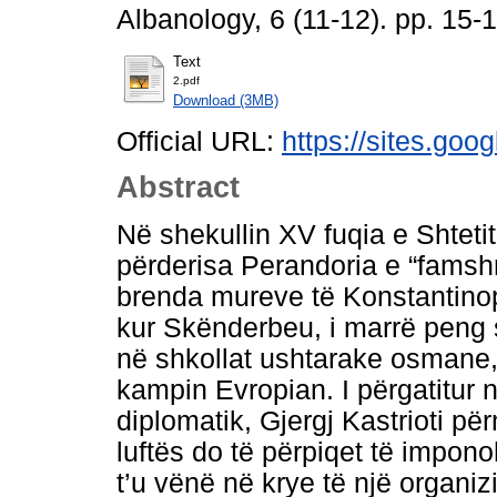
Albanology, 6 (11-12). pp. 15
Text
2.pdf
Download (3MB)
Official URL:
https://sites.goo
Abstract
Në shekullin XV fuqia e Shtetit
përderisa Perandoria e “fams
brenda mureve të Konstantinop
kur Skënderbeu, i marrë peng si
në shkollat ushtarake osmane
kampin Evropian. I përgatitur n
diplomatik, Gjergj Kastrioti p
luftës do të përpiqet të impono
t’u vënë në krye të një organi