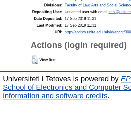
Divisions:
Faculty of Law, Arts and Social Scien
Depositing User:
Unnamed user with email
zshi@unite.
Date Deposited:
17 Sep 2019 11:31
Last Modified:
17 Sep 2019 11:31
URI:
http://eprints.unite.edu.mk/id/eprint/300
Actions (login required)
View Item
Universiteti i Tetoves is powered by
EPr
School of Electronics and Computer S
information and software credits
.