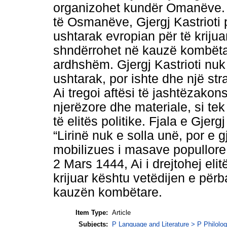
organizohet kundër Omanëve. 
të Osmanëve, Gjergj Kastrioti p
ushtarak evropian për të krijuar
shndërrohet në kauzë kombëtare
ardhshëm. Gjergj Kastrioti nuk 
ushtarak, por ishte dhe një str
Ai tregoi aftësi të jashtëzako
njerëzore dhe materiale, si te
të elitës politike. Fjala e Gjer
“Lirinë nuk e solla unë, por e g
mobilizues i masave popullor
2 Mars 1444, Ai i drejtohej eli
krijuar kështu vetëdijen e për
kauzën kombëtare.
Item Type:
Article
Subjects:
P Language and Literature > P Philolog