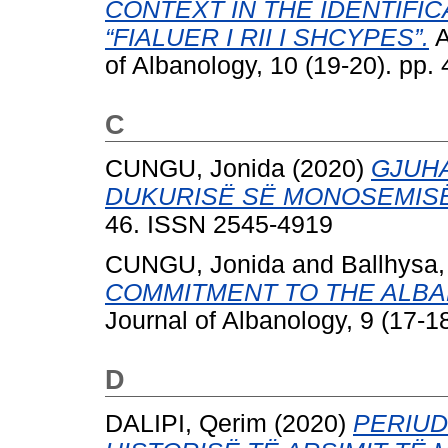
CONTEXT IN THE IDENTIFI
“FIALUER I RII I SHCYPES”.
A
of Albanology, 10 (19-20). pp
C
CUNGU, Jonida
(2020)
GJUHA
DUKURISË SË MONOSEMISË
46. ISSN 2545-4919
CUNGU, Jonida
and
Ballhysa,
COMMITMENT TO THE ALBA
Journal of Albanology, 9 (17-
D
DALIPI, Qerim
(2020)
PERIUD