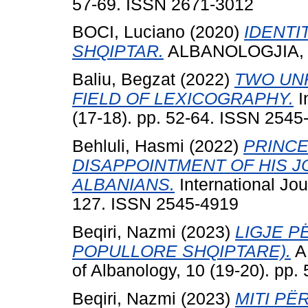
57-69. ISSN 2671-3012
BOCI, Luciano
(2020)
IDENTI
SHQIPTAR.
ALBANOLOGJIA, 7 
Baliu, Begzat
(2022)
TWO UN
FIELD OF LEXICOGRAPHY.
I
(17-18). pp. 52-64. ISSN 2545
Behluli, Hasmi
(2022)
PRINCE
DISAPPOINTMENT OF HIS J
ALBANIANS.
International Jou
127. ISSN 2545-4919
Beqiri, Nazmi
(2023)
LIGJE P
POPULLORE SHQIPTARE).
A
of Albanology, 10 (19-20). pp
Beqiri, Nazmi
(2023)
MITI PË