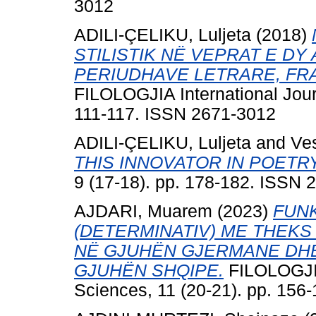
3012
ADILI-ÇELIKU, Luljeta
(2018)
STILISTIK NË VEPRAT E D
PERIUDHAVE LETRARE, FR
FILOLOGJIA International Jour
111-117. ISSN 2671-3012
ADILI-ÇELIKU, Luljeta
and
Ves
THIS INNOVATOR IN POETRY
9 (17-18). pp. 178-182. ISSN 
AJDARI, Muarem
(2023)
FUNK
(DETERMINATIV) ME THEKS
NË GJUHËN GJERMANE DHE
GJUHËN SHQIPE.
FILOLOGJIA
Sciences, 11 (20-21). pp. 156