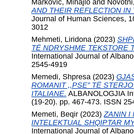
Markovic, Mihajlo
and
Novotni
AND THEIR REFLECTION IN
Journal of Human Sciences, 10
3012
Mehmeti, Liridona
(2023)
SHP
TË NDRYSHME TEKSTORE T
International Journal of Alban
2545-4919
Memedi, Shpresa
(2023)
GJA
ROMANIT ,,PSE” TË STERJ
ITALIANE.
ALBANOLOGJIA Inter
(19-20). pp. 467-473. ISSN 2
Memeti, Beqir
(2023)
ZANIN I
INTELEKTUAL SHQIPTAR M
International Journal of Alban