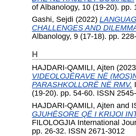
of Albanology, 10 (19-20). pp
Gashi, Sejdi
(2022)
LANGUAG
CHALLENGES AND DILEMMA
Albanology, 9 (17-18). pp. 22
H
HAJDARI-QAMILI, Ajten
(202
VIDEOLOJËRAVE NË (MOS)N
PARASHKOLLORË NË RMV.
I
(19-20). pp. 54-60. ISSN 2545
HAJDARI-QAMILI, Ajten
and
I
GJUHËSORE QË I KRIJOI IN
FILOLOGJIA International Jour
pp. 26-32. ISSN 2671-3012