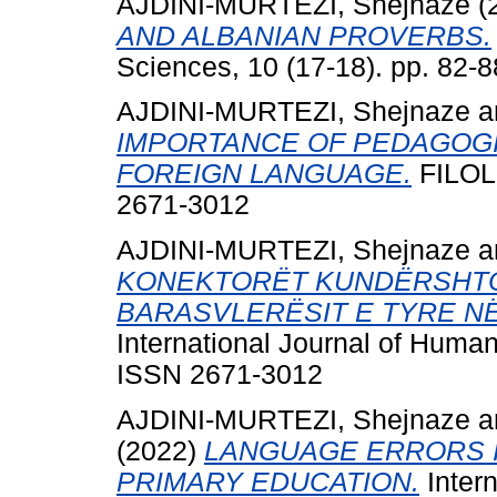
AJDINI-MURTEZI, Shejnaze
(
AND ALBANIAN PROVERBS.
Sciences, 10 (17-18). pp. 82-
AJDINI-MURTEZI, Shejnaze
a
IMPORTANCE OF PEDAGOGI
FOREIGN LANGUAGE.
FILOLO
2671-3012
AJDINI-MURTEZI, Shejnaze
a
KONEKTORËT KUNDËRSHTO
BARASVLERËSIT E TYRE N
International Journal of Human
ISSN 2671-3012
AJDINI-MURTEZI, Shejnaze
a
(2022)
LANGUAGE ERRORS I
PRIMARY EDUCATION.
Intern