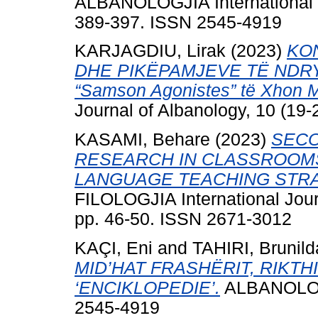
ALBANOLOGJIA International Jo
389-397. ISSN 2545-4919
KARJAGDIU, Lirak
(2023)
KON
DHE PIKËPAMJEVE TË NDRYSH
“Samson Agonistes” të Xhon Mi
Journal of Albanology, 10 (19
KASAMI, Behare
(2023)
SECO
RESEARCH IN CLASSROOMS
LANGUAGE TEACHING STRA
FILOLOGJIA International Jour
pp. 46-50. ISSN 2671-3012
KAÇI, Eni
and
TAHIRI, Brunild
MID’HAT FRASHËRIT, RIKTH
‘ENCIKLOPEDIE’.
ALBANOLOGJ
2545-4919