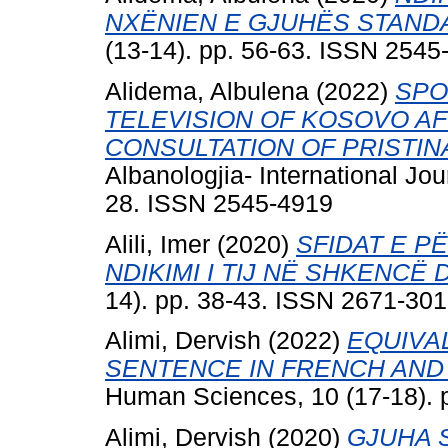
NXËNIEN E GJUHËS STAND
(13-14). pp. 56-63. ISSN 2545
Alidema, Albulena
(2022)
SPO
TELEVISION OF KOSOVO A
CONSULTATION OF PRISTIN
Albanologjia- International Jou
28. ISSN 2545-4919
Alili, Imer
(2020)
SFIDAT E P
NDIKIMI I TIJ NË SHKENCË
14). pp. 38-43. ISSN 2671-30
Alimi, Dervish
(2022)
EQUIVA
SENTENCE IN FRENCH AND 
Human Sciences, 10 (17-18). 
Alimi, Dervish
(2020)
GJUHA 