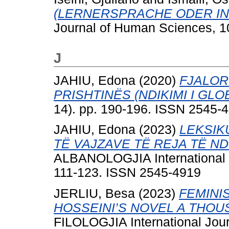
(LERNERSPRACHE ODER IN
Journal of Human Sciences, 1
J
JAHIU, Edona
(2020)
FJALOR
PRISHTINËS (NDIKIMI I GLO
14). pp. 190-196. ISSN 2545-
JAHIU, Edona
(2023)
LEKSIK
TË VAJZAVE TË REJA TË N
ALBANOLOGJIA International Jo
111-123. ISSN 2545-4919
JERLIU, Besa
(2023)
FEMINI
HOSSEINI’S NOVEL A THOU
FILOLOGJIA International Jour