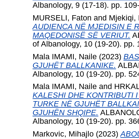
Albanology, 9 (17-18). pp. 10
MURSELI, Faton
and
Mjekiqi,
AUDIENCA NË MJEDISIN E R
MAQEDONISË SË VERIUT.
AL
of Albanology, 10 (19-20). pp
Mala IMAMI, Naile
(2023)
BAS
GJUHËT BALLKANIKE.
ALBAN
Albanology, 10 (19-20). pp. 5
Mala IMAMI, Naile
and
HRKAL
KALESHI DHE KONTRIBUTI I
TURKE NË GJUHËT BALLKA
GJUHËN SHQIPE.
ALBANOLOGJ
Albanology, 10 (19-20). pp. 3
Markovic, Mihajlo
(2023)
ABO