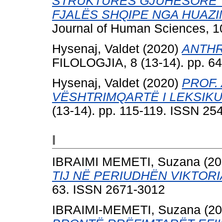
STRUKTURËS GJUHËSORE TË
FJALËS SHQIPE NGA HUAZ
Journal of Human Sciences, 1
Hysenaj, Valdet
(2020)
ANTHR
FILOLOGJIA, 8 (13-14). pp. 6
Hysenaj, Valdet
(2020)
PROF.
VËSHTRIMQARTË I LEKSIKU
(13-14). pp. 115-119. ISSN 25
I
IBRAIMI MEMETI, Suzana
(20
TIJ NË PERIUDHËN VIKTORI
63. ISSN 2671-3012
IBRAIMI-MEMETI, Suzana
(20