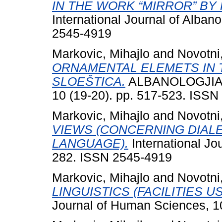
IN THE WORK “MIRROR” BY 
International Journal of Alban
2545-4919
Markovic, Mihajlo
and
Novotni
ORNAMENTAL ELEMETS IN 
SLOEŠTICA.
ALBANOLOGJIA Int
10 (19-20). pp. 517-523. ISS
Markovic, Mihajlo
and
Novotni
VIEWS (CONCERNING DIAL
LANGUAGE).
International Jou
282. ISSN 2545-4919
Markovic, Mihajlo
and
Novotni
LINGUISTICS (FACILITIES U
Journal of Human Sciences, 1