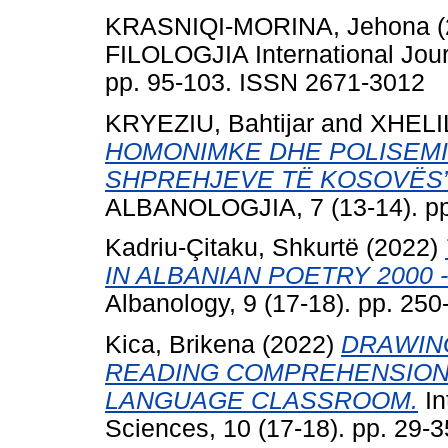
KRASNIQI-MORINA, Jehona
(
FILOLOGJIA International Jour
pp. 95-103. ISSN 2671-3012
KRYEZIU, Bahtijar
and
XHELIL
HOMONIMKE DHE POLISEMIK
SHPREHJEVE TЁ KOSOVЁS”
ALBANOLOGJIA, 7 (13-14). pp
Kadriu-Çitaku, Shkurtë
(2022)
IN ALBANIAN POETRY 2000 -
Albanology, 9 (17-18). pp. 25
Kica, Brikena
(2022)
DRAWING
READING COMPREHENSION 
LANGUAGE CLASSROOM.
In
Sciences, 10 (17-18). pp. 29-