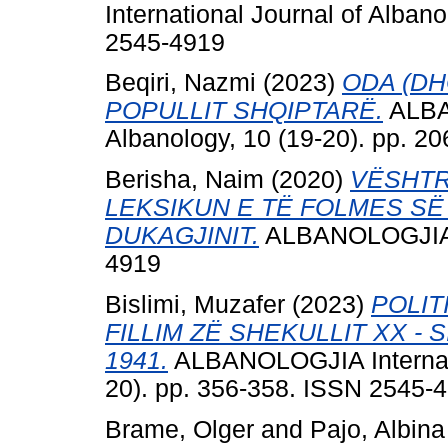
International Journal of Alban
2545-4919
Beqiri, Nazmi
(2023)
ODA (D
POPULLIT SHQIPTARË.
ALBAN
Albanology, 10 (19-20). pp. 2
Berisha, Naim
(2020)
VËSHTR
LEKSIKUN E TË FOLMES SË
DUKAGJINIT.
ALBANOLOGJIA, 7
4919
Bislimi, Muzafer
(2023)
POLIT
FILLIM ZË SHEKULLIT XX -
1941.
ALBANOLOGJIA Internatio
20). pp. 356-358. ISSN 2545-
Brame, Olger
and
Pajo, Albina