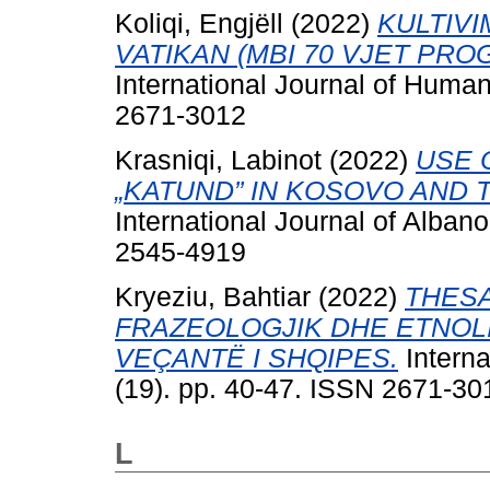
Koliqi, Engjëll
(2022)
KULTIVI
VATIKAN (MBI 70 VJET PRO
International Journal of Human
2671-3012
Krasniqi, Labinot
(2022)
USE 
„KATUND” IN KOSOVO AND
International Journal of Alban
2545-4919
Kryeziu, Bahtiar
(2022)
THESA
FRAZEOLOGJIK DHE ETNOLI
VEÇANTË I SHQIPES.
Interna
(19). pp. 40-47. ISSN 2671-30
L