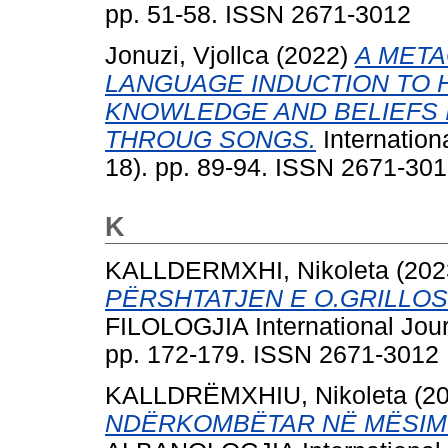
pp. 51-58. ISSN 2671-3012
Jonuzi, Vjollca
(2022)
A META
LANGUAGE INDUCTION TO 
KNOWLEDGE AND BELIEFS 
THROUG SONGS.
Internation
18). pp. 89-94. ISSN 2671-30
K
KALLDERMXHI, Nikoleta
(202
PËRSHTATJEN E O.GRILLOS
FILOLOGJIA International Jour
pp. 172-179. ISSN 2671-3012
KALLDRËMXHIU, Nikoleta
(2
NDËRKOMBËTAR NË MËSIMI