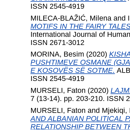
ISSN 2545-4919
MILECA-BLAŽIĆ, Milena
and
MOTIFS IN THE FAIRY TALE
International Journal of Human
ISSN 2671-3012
MORINA, Besim
(2020)
KISH
PUSHTIMEVE OSMANE (GJAT
E KOSOVËS SË SOTME.
ALBA
ISSN 2545-4919
MURSELI, Faton
(2020)
LAJM
7 (13-14). pp. 203-210. ISSN 
MURSELI, Faton
and
Mjekiqi,
AND ALBANIAN POLITICAL P
RELATIONSHIP BETWEEN T