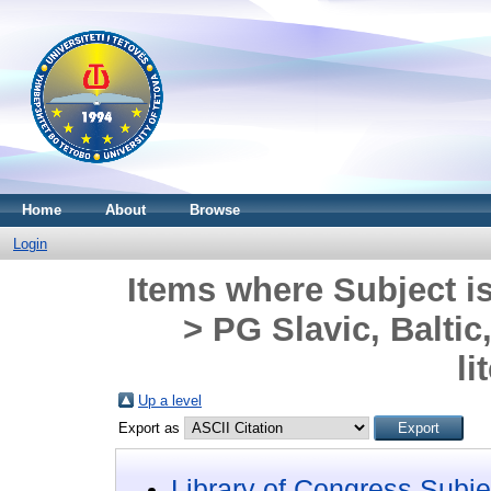
Home
About
Browse
Login
Items where Subject i
> PG Slavic, Balti
li
Up a level
Export as
Library of Congress Subje