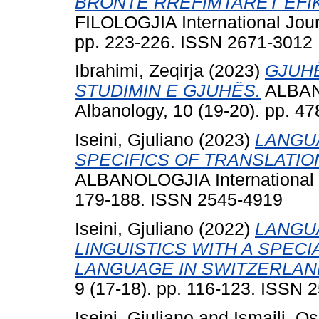
BRONTË RRËFIMTARËT EFI
FILOLOGJIA International Jour
pp. 223-226. ISSN 2671-3012
Ibrahimi, Zeqirja
(2023)
GJUHË
STUDIMIN E GJUHËS.
ALBANO
Albanology, 10 (19-20). pp. 4
Iseini, Gjuliano
(2023)
LANGU
SPECIFICS OF TRANSLATIO
ALBANOLOGJIA International Jo
179-188. ISSN 2545-4919
Iseini, Gjuliano
(2022)
LANGU
LINGUISTICS WITH A SPEC
LANGUAGE IN SWITZERLAN
9 (17-18). pp. 116-123. ISSN 
Iseini, Gjuliano
and
Ismaili, O