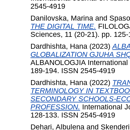
2545-4919
Danilovska, Marina
and
Spaso
THE DIGITAL TIME.
FILOLOGJI
Sciences, 11 (20-21). pp. 125
Dardhishta, Hana
(2023)
ALB
GLOBALIZATION GJUHA SHQ
ALBANOLOGJIA International Jo
189-194. ISSN 2545-4919
Dardhishta, Hana
(2022)
TRA
TERMINOLOGY IN TEXTBOO
SECONDARY SCHOOLS-ECO
PROFESSION.
International J
128-133. ISSN 2545-4919
Dehari, Albulena
and
Skenderi,