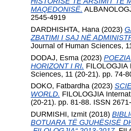
HISTORISË TË ARSIMIT TË
MAQEDONISË.
ALBANOLOGJIA,
2545-4919
DARDHISHTA, Hana
(2023)
G
ZBATIMI I SAJ NË ADMINIST
Journal of Human Sciences, 1
DODAJ, Esma
(2023)
POEZIA
HORIZONT I RI.
FILOLOGJIA In
Sciences, 11 (20-21). pp. 74-
DOKO, Fatbardha
(2023)
SCI
WORLD.
FILOLOGJIA Internati
(20-21). pp. 81-88. ISSN 2671
DURMISHI, Izmit
(2018)
BIBL
BOTUARA TË GJUHËSISË D
„FILOLOGJIA“ 2013-2017.
FILO