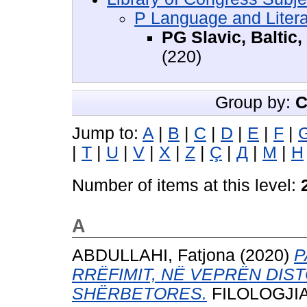
P Language and Litera
PG Slavic, Baltic,
(220)
Group by:
C
Jump to:
A
|
B
|
C
|
D
|
E
|
F
|
|
T
|
U
|
V
|
X
|
Z
|
Ç
|
Д
|
М
|
Н
Number of items at this level:
A
ABDULLAHI, Fatjona
(2020)
P
RRËFIMIT, NË VEPRËN DIS
SHËRBETORES.
FILOLOGJIA, 