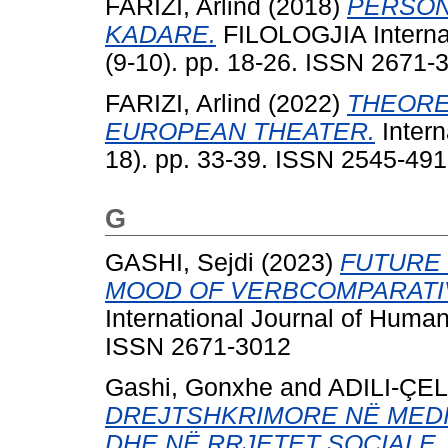
FARIZI, Arlind
(2018)
PERSON
KADARE.
FILOLOGJIA Internat
(9-10). pp. 18-26. ISSN 2671-
FARIZI, Arlind
(2022)
THEORE
EUROPEAN THEATER.
Intern
18). pp. 33-39. ISSN 2545-49
G
GASHI, Sejdi
(2023)
FUTURE 
MOOD OF VERBCOMPARATI
International Journal of Human
ISSN 2671-3012
Gashi, Gonxhe
and
ADILI-ÇELI
DREJTSHKRIMORE NË MEDI
DHE NË RRJETET SOCIALE.