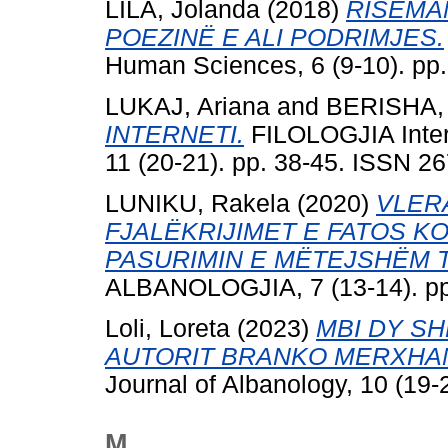
LILA, Jolanda
(2018)
RISEMAN
POEZINË E ALI PODRIMJES.
Human Sciences, 6 (9-10). pp
LUKAJ, Ariana
and
BERISHA,
INTERNETI.
FILOLOGJIA Inter
11 (20-21). pp. 38-45. ISSN 2
LUNIKU, Rakela
(2020)
VLER
FJALËKRIJIMET E FATOS KO
PASURIMIN E MËTEJSHËM 
ALBANOLOGJIA, 7 (13-14). pp
Loli, Loreta
(2023)
MBI DY S
AUTORIT BRANKO MERXHAN
Journal of Albanology, 10 (19
M