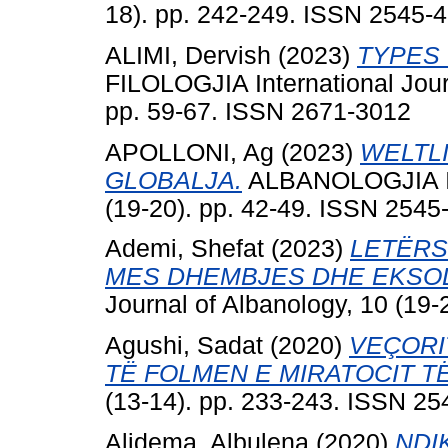
18). pp. 242-249. ISSN 2545-
ALIMI, Dervish
(2023)
TYPES 
FILOLOGJIA International Jour
pp. 59-67. ISSN 2671-3012
APOLLONI, Ag
(2023)
WELTL
GLOBALJA.
ALBANOLOGJIA Int
(19-20). pp. 42-49. ISSN 2545
Ademi, Shefat
(2023)
LETËRS
MES DHEMBJES DHE EKSOD
Journal of Albanology, 10 (19
Agushi, Sadat
(2020)
VEÇORI
TË FOLMEN E MIRATOCIT T
(13-14). pp. 233-243. ISSN 2
Alidema, Albulena
(2020)
NDI