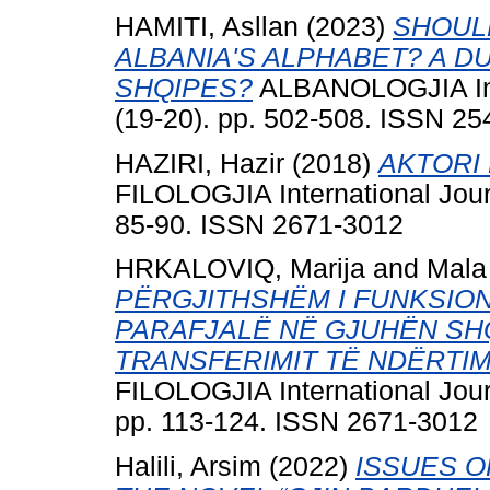
HAMITI, Asllan
(2023)
SHOUL
ALBANIA'S ALPHABET? A D
SHQIPES?
ALBANOLOGJIA Inte
(19-20). pp. 502-508. ISSN 2
HAZIRI, Hazir
(2018)
AKTORI 
FILOLOGJIA International Jour
85-90. ISSN 2671-3012
HRKALOVIQ, Marija
and
Mala
PËRGJITHSHËM I FUNKSIO
PARAFJALË NË GJUHËN SH
TRANSFERIMIT TË NDËRTIM
FILOLOGJIA International Jour
pp. 113-124. ISSN 2671-3012
Halili, Arsim
(2022)
ISSUES O