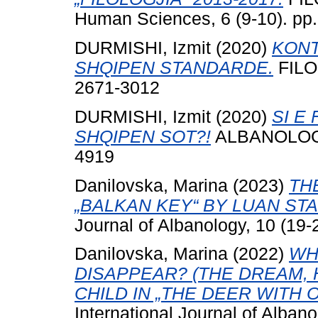
Human Sciences, 6 (9-10). pp
DURMISHI, Izmit
(2020)
KONT
SHQIPEN STANDARDE.
FILOL
2671-3012
DURMISHI, Izmit
(2020)
SI E
SHQIPEN SOT?!
ALBANOLOGJIA
4919
Danilovska, Marina
(2023)
TH
„BALKAN KEY“ BY LUAN ST
Journal of Albanology, 10 (19
Danilovska, Marina
(2022)
WH
DISAPPEAR? (THE DREAM,
CHILD IN „THE DEER WITH 
International Journal of Alban