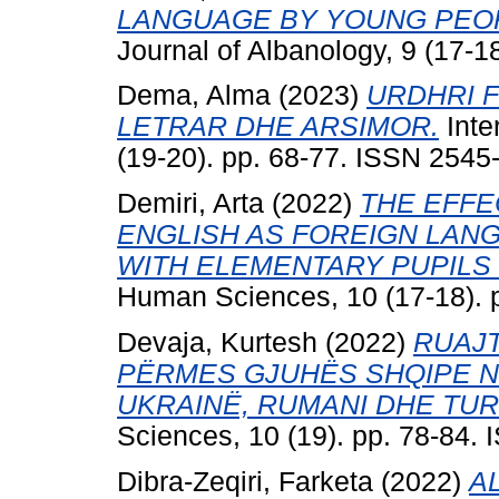
LANGUAGE BY YOUNG PEOPL
Journal of Albanology, 9 (17-
Dema, Alma
(2023)
URDHRI 
LETRAR DHE ARSIMOR.
Inte
(19-20). pp. 68-77. ISSN 2545
Demiri, Arta
(2022)
THE EFFE
ENGLISH AS FOREIGN LAN
WITH ELEMENTARY PUPILS I
Human Sciences, 10 (17-18). 
Devaja, Kurtesh
(2022)
RUAJT
PËRMES GJUHËS SHQIPE N
UKRAINË, RUMANI DHE TUR
Sciences, 10 (19). pp. 78-84.
Dibra-Zeqiri, Farketa
(2022)
A