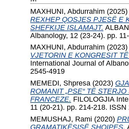
MAXHUNI, Abdurrahim
(2025
REXHEP QOSJES PJESË E 
SHEFKIJE ISLAMAJT.
ALBANOL
Albanology, 12 (23-24). pp. 1
MAXHUNI, Abdurrahim
(2023
VJETORIN E KONGRESIT TË
International Journal of Alban
2545-4919
MEMEDI, Shpresa
(2023)
GJA
ROMANIT „PSE“ TË STERJO
FRANCEZE.
FILOLOGJIA Inter
11 (20-21). pp. 214-218. ISSN
MEMUSHAJ, Rami
(2020)
PR
GRAMATIKËSISË SHQIPES.
A