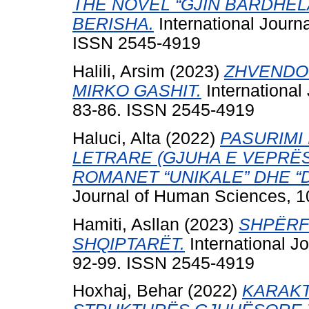
THE NOVEL “GJIN BARDHELA
BERISHA.
International Journa
ISSN 2545-4919
Halili, Arsim
(2023)
ZHVENDOS
MIRKO GASHIT.
International 
83-86. ISSN 2545-4919
Haluci, Alta
(2022)
PASURIMI
LETRARE (GJUHA E VEPRËS
ROMANET “UNIKALE” DHE “
Journal of Human Sciences, 10
Hamiti, Asllan
(2023)
SHPËRF
SHQIPTARËT.
International Jo
92-99. ISSN 2545-4919
Hoxhaj, Behar
(2022)
KARAKT